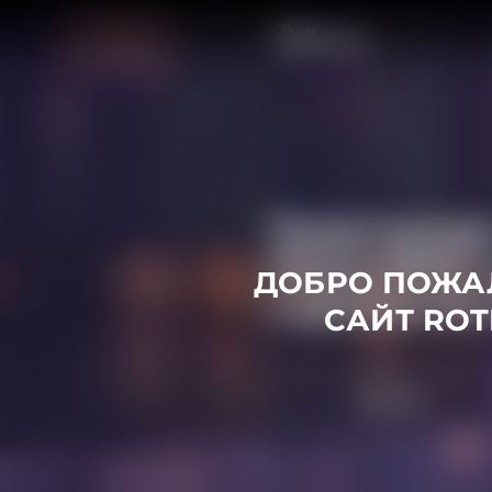
Официальный сайт Rothmans
ДОБРО ПОЖА
САЙТ
RO