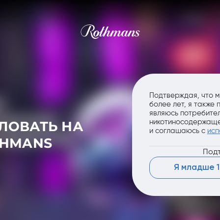
Подтверждая, что м
более лет, я также
являюсь потребител
никотиносодержаще
ЛОВАТЬ НА
и соглашаюсь с
исп
THMANS
Подт
Я младше 1