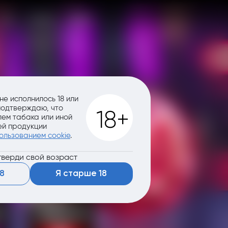
не исполнилось 18 или
 подтверждаю, что
ем табака или иной
й продукции
ользованием cookie
.
верди свой возраст
8
Я старше 18